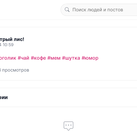
трый лис!
4 10:59
оголик
#чай
#кофе
#мем
#шутка
#юмор
8 просмотров
рии