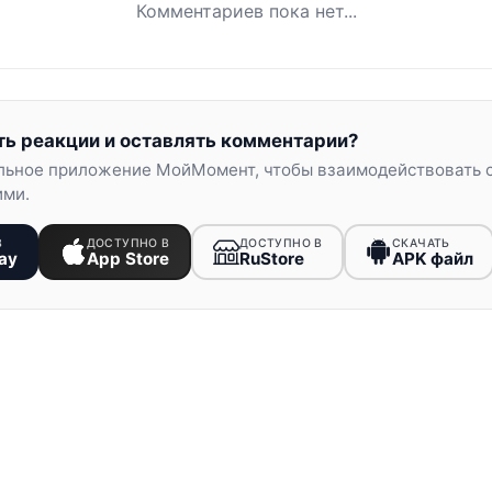
Комментариев пока нет...
ть реакции и оставлять комментарии?
льное приложение МойМомент, чтобы взаимодействовать 
ими.
В
ДОСТУПНО В
ДОСТУПНО В
СКАЧАТЬ
ay
App Store
RuStore
APK файл