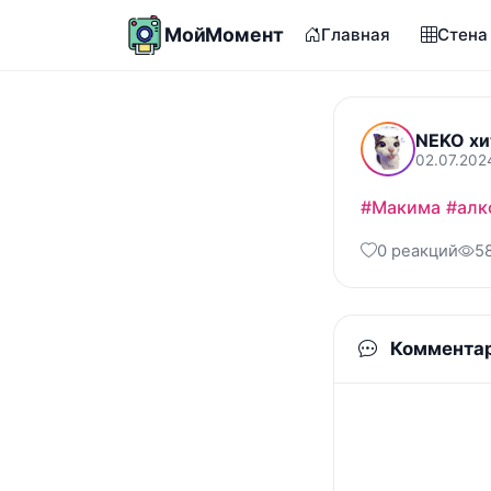
МойМомент
Главная
Стена
NEKO хи
02.07.202
#Макима
#алк
0 реакций
5
Коммента