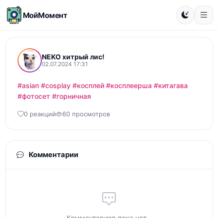
МойМомент
NEKO хитрый лис!
02.07.2024 17:31
#asian
#cosplay
#косплей
#косплеерша
#китагава
#фотосет
#горничная
0 реакций
60 просмотров
Комментарии
Комментариев пока нет...