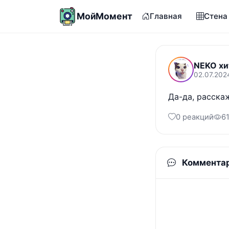
МойМомент
Главная
Стена
NEKO хи
02.07.202
Да-да, расска
0 реакций
6
Коммента