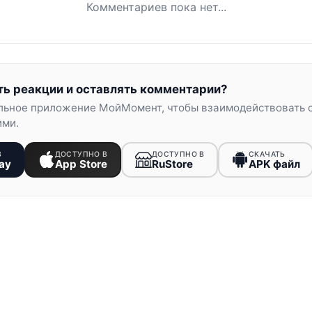
Комментариев пока нет...
ть реакции и оставлять комментарии?
льное приложение МойМомент, чтобы взаимодействовать 
ими.
В
ДОСТУПНО В
ДОСТУПНО В
СКАЧАТЬ
ay
App Store
RuStore
APK файл