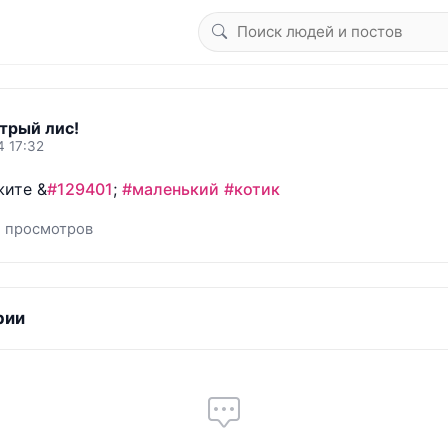
трый лис!
4 17:32
жите &
#129401
; 
#маленький
#котик
1 просмотров
рии