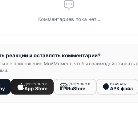
Комментариев пока нет...
ть реакции и оставлять комментарии?
льное приложение МойМомент, чтобы взаимодействовать 
ими.
В
ДОСТУПНО В
ДОСТУПНО В
СКАЧАТЬ
ay
App Store
RuStore
APK файл