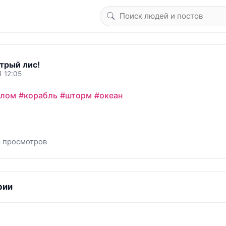
трый лис!
4 12:05
слом
#корабль
#шторм
#океан
 просмотров
рии