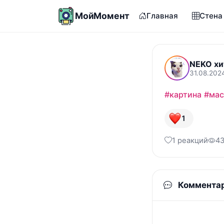
МойМомент
Главная
Стена
NEKO хи
31.08.202
#картина
#ма
1
1 реакций
43
Коммента