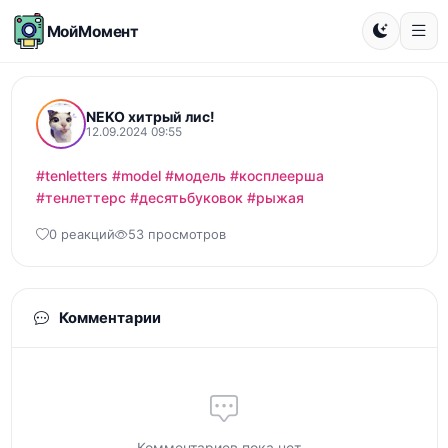
МойМомент
NEKO хитрый лис!
12.09.2024 09:55
#tenletters
#model
#модель
#косплеерша
#тенлеттерс
#десятьбуковок
#рыжая
0 реакций
53 просмотров
Комментарии
Комментариев пока нет...