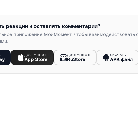
ть реакции и оставлять комментарии?
льное приложение МойМомент, чтобы взаимодействовать 
ими.
В
ДОСТУПНО В
ДОСТУПНО В
СКАЧАТЬ
ay
App Store
RuStore
APK файл