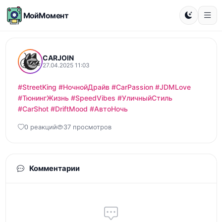
МойМомент
CARJOIN
27.04.2025 11:03
#StreetKing
#НочнойДрайв
#CarPassion
#JDMLove
#ТюнингЖизнь
#SpeedVibes
#УличныйСтиль
#CarShot
#DriftMood
#АвтоНочь
0 реакций
37 просмотров
Комментарии