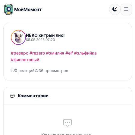
МойМомент
NEKO хитрый лис!
05.05.2025 07:20
#резеро
#rezero
#эмилия
#elf
#эльфийка
#фиолетовый
0 реакций
36 просмотров
Комментарии
Комментариев пока нет...