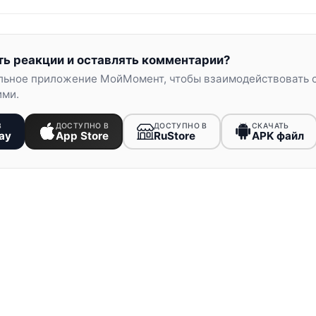
ть реакции и оставлять комментарии?
льное приложение МойМомент, чтобы взаимодействовать 
ими.
В
ДОСТУПНО В
ДОСТУПНО В
СКАЧАТЬ
ay
App Store
RuStore
APK файл