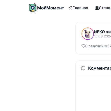
МойМомент
Главная
Стена
NEKO хи
16.03.202
0 реакций
5
Коммента