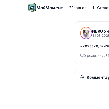
МойМомент
Главная
Стена
NEKO хи
31.05.202
Ахахааха, жиз
0 реакций
3
Коммента