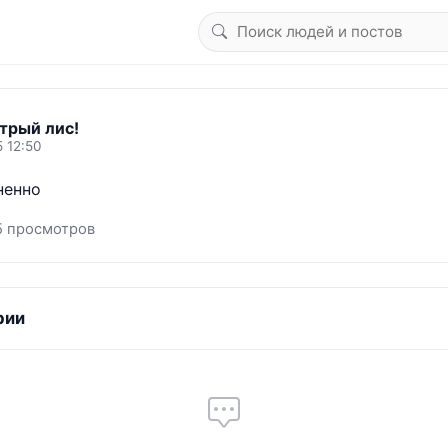
трый лис!
5 12:50
ненно
5 просмотров
рии