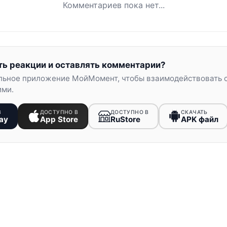
Комментариев пока нет...
ть реакции и оставлять комментарии?
льное приложение МойМомент, чтобы взаимодействовать 
ими.
В
ДОСТУПНО В
ДОСТУПНО В
СКАЧАТЬ
ay
App Store
RuStore
APK файл