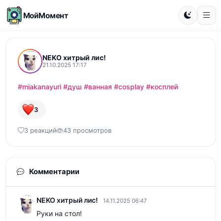
МойМомент
NEKO хитрый лис!
21.10.2025 17:17
#miakanayuri
#душ
#ванная
#cosplay
#косплей
3
3 реакций
43 просмотров
Комментарии
NEKO хитрый лис!
14.11.2025 06:47
Руки на стол!