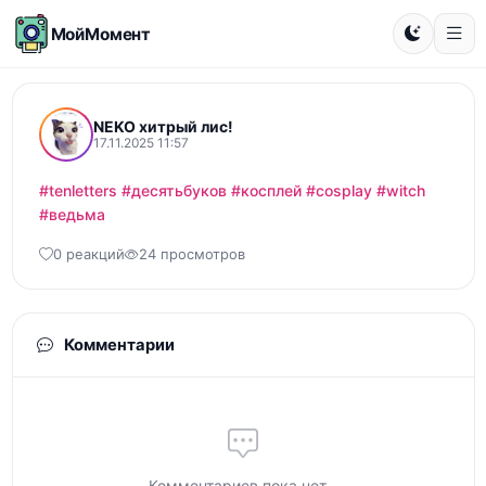
МойМомент
NEKO хитрый лис!
17.11.2025 11:57
#tenletters
#десятьбуков
#косплей
#cosplay
#witch
#ведьма
0 реакций
24 просмотров
Комментарии
Комментариев пока нет...