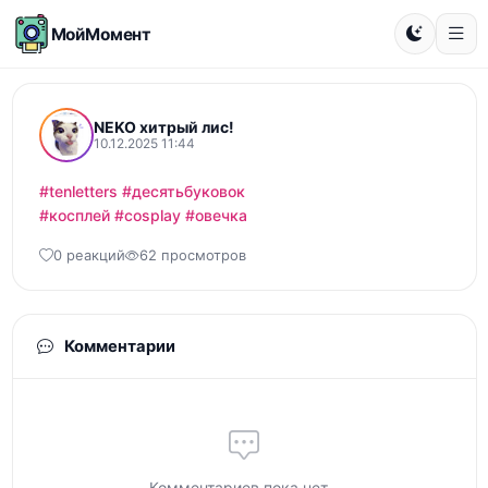
МойМомент
NEKO хитрый лис!
10.12.2025 11:44
#tenletters
#десятьбуковок
#косплей
#cosplay
#овечка
0 реакций
62 просмотров
Комментарии
Комментариев пока нет...