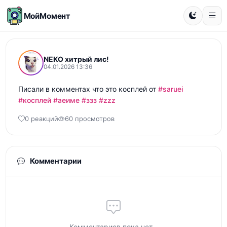
МойМомент
NEKO хитрый лис!
04.01.2026 13:36
Писали в комментах что это косплей от 
#saruei
#косплей
#аеиме
#ззз
#zzz
0 реакций
60 просмотров
Комментарии
Комментариев пока нет...