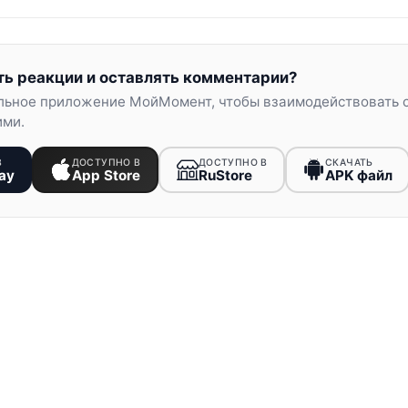
ть реакции и оставлять комментарии?
льное приложение МойМомент, чтобы взаимодействовать 
ими.
В
ДОСТУПНО В
ДОСТУПНО В
СКАЧАТЬ
ay
App Store
RuStore
APK файл