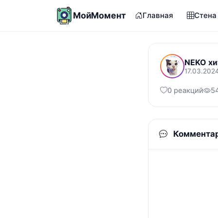
МойМомент
Главная
Стена
NEKO хи
17.03.2024
0 реакций
5
Коммента