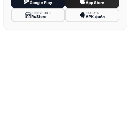
Google Play
App Store
ДОСТУПНО В
СКАЧАТЬ
RuStore
APK файл