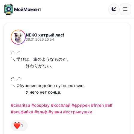
МойМомент
NEKO хитрый лис!
06.01.2026 20:54
:¨·.·¨:

`·. 学びは、旅のようなものだ。

⠀⠀⠀⠀⠀終わりがない。

:¨·.·¨:

`·. Обучение подобно путешествию. 

⠀⠀⠀⠀⠀У него нет конца.

#cinaritsa
#cosplay
#косплей
#фрирен
#friren
#elf
#эльфийка
#эльф
#ушки
#острыеушки
1