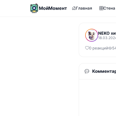
МойМомент
Главная
Стена
NEKO хи
18.03.202
0 реакций
5
Коммента