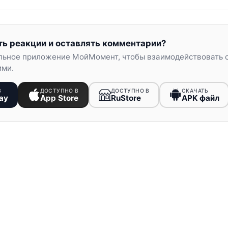
ть реакции и оставлять комментарии?
льное приложение МойМомент, чтобы взаимодействовать 
ими.
В
ДОСТУПНО В
ДОСТУПНО В
СКАЧАТЬ
ay
App Store
RuStore
APK файл