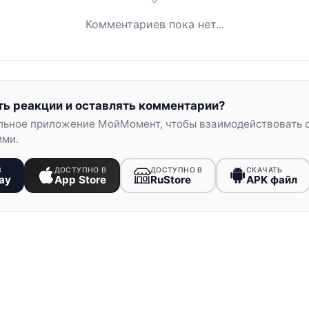
Комментариев пока нет...
ть реакции и оставлять комментарии?
льное приложение МойМомент, чтобы взаимодействовать 
ими.
В
ДОСТУПНО В
ДОСТУПНО В
СКАЧАТЬ
ay
App Store
RuStore
APK файл