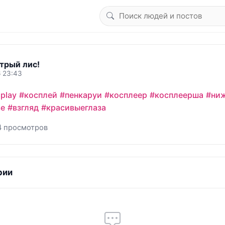
трый лис!
6 23:43
play
#косплей
#пенкаруи
#косплеер
#косплеерша
#ни
ье
#взгляд
#красивыеглаза
4 просмотров
рии