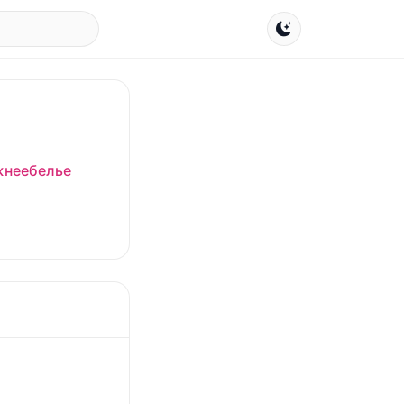
жнеебелье