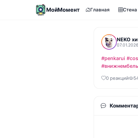
МойМомент
Главная
Стена
NEKO хи
07.01.202
#penkarui
#cos
#внижнембел
0 реакций
5
Коммента