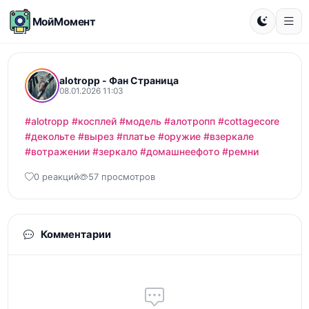
МойМомент
alotropp - Фан Страница
08.01.2026 11:03
#alotropp
#косплей
#модель
#алотропп
#cottagecore
#декольте
#вырез
#платье
#оружие
#взеркале
#вотражении
#зеркало
#домашнеефото
#ремни
0 реакций
57 просмотров
Комментарии