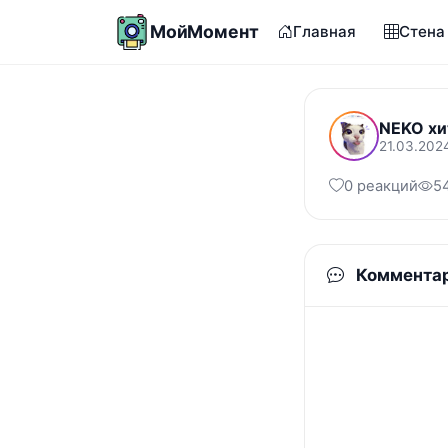
МойМомент
Главная
Стена
NEKO хи
21.03.202
0 реакций
5
Коммента