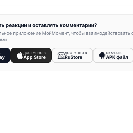
ть реакции и оставлять комментарии?
льное приложение МойМомент, чтобы взаимодействовать 
ими.
В
ДОСТУПНО В
ДОСТУПНО В
СКАЧАТЬ
ay
App Store
RuStore
APK файл