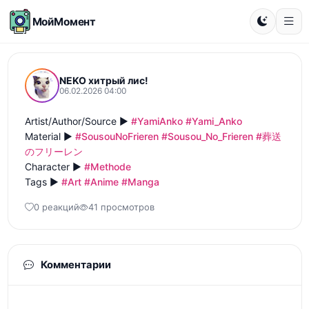
МойМомент
NEKO хитрый лис!
06.02.2026 04:00
Artist/Author/Source ► 
#YamiAnko
#Yami_Anko
Material ► 
#SousouNoFrieren
#Sousou_No_Frieren
#葬送
のフリーレン
Character ► 
#Methode
Tags ► 
#Art
#Anime
#Manga
0 реакций
41 просмотров
Комментарии