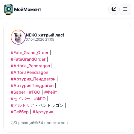
МойМомент
NEKO хитрый лис!
07.04.2026 21:05
#Fate_Grand_Order
#FateGrandOrder
#Artoria_Pendragon
#ArtoriaPendragon
#Артурия_Пендрагон
#АртурияПендрагон
#Saber
 | 
#FGO
 | 
#Фейт
#セイバー
 | 
#ФГО
#アルトリア
#Сейбер
 | 
#Артурия
0 реакций
54 просмотров