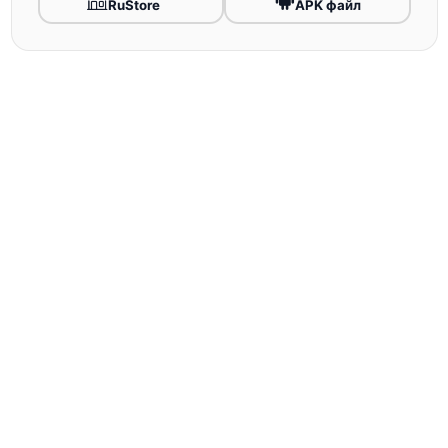
RuStore
APK файл