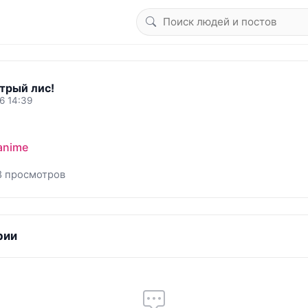
трый лис!
6 14:39
anime
8 просмотров
рии