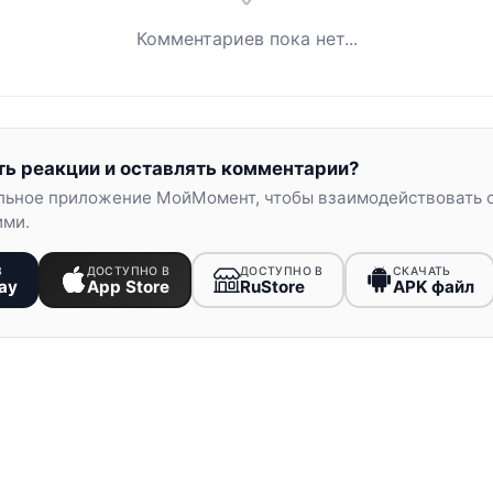
Комментариев пока нет...
ть реакции и оставлять комментарии?
льное приложение МойМомент, чтобы взаимодействовать 
ими.
В
ДОСТУПНО В
ДОСТУПНО В
СКАЧАТЬ
ay
App Store
RuStore
APK файл