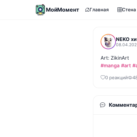
МойМомент
Главная
Стена
NEKO хи
08.04.202
#manga
#art
#
0 реакций
4
Коммента