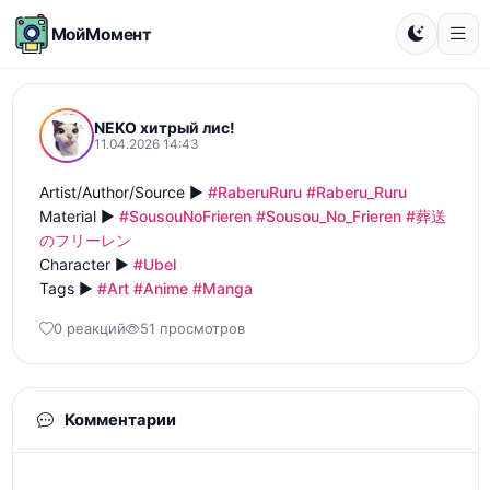
МойМомент
NEKO хитрый лис!
11.04.2026 14:43
Artist/Author/Source ► 
#RaberuRuru
#Raberu_Ruru
Material ► 
#SousouNoFrieren
#Sousou_No_Frieren
#葬送
のフリーレン
Character ► 
#Ubel
Tags ► 
#Art
#Anime
#Manga
0 реакций
51 просмотров
Комментарии