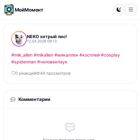
МойМомент
NEKO хитрый лис!
12.04.2026 09:13
#mik_allen
#mikallen
#микаллен
#косплей
#cosplay
#spiderman
#человекпаук
0 реакций
44 просмотров
Комментарии
Комментариев пока нет...