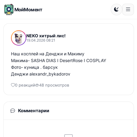
МойМомент
NEKO хитрый лис!
19.04.2026 08:21
Наш косплей на Денджи и Макиму 

Макима- SASHA DIAS I DesertRose I COSPLAY

Фото- куница . барсук

Денджи alexandr_bykadorov
0 реакций
48 просмотров
Комментарии