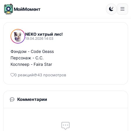
МойМомент
NEKO хитрый лис!
19.04.2026 14:03
Фэндом - Code Geass 

Персонаж - C.C. 

Косплеер - Faira Star
0 реакций
43 просмотров
Комментарии