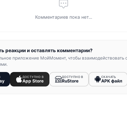
Комментариев пока нет...
ть реакции и оставлять комментарии?
льное приложение МойМомент, чтобы взаимодействовать 
ими.
В
ДОСТУПНО В
ДОСТУПНО В
СКАЧАТЬ
ay
App Store
RuStore
APK файл