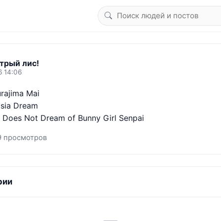
трый лис!
6 14:06
rajima Mai

sia Dream

 Does Not Dream of Bunny Girl Senpai
9 просмотров
рии