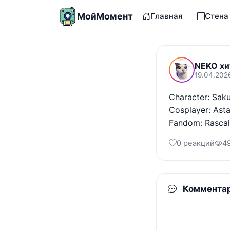
МойМомент
Главная
Стена
NEKO хи
19.04.202
Character: Saku
Cosplayer: Asta
Fandom: Rascal
0 реакций
4
Коммента