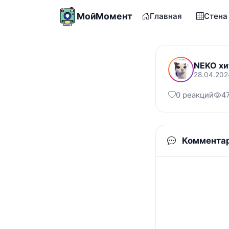
МойМомент
Главная
Стена
NEKO хи
28.04.202
0 реакций
4
Коммента