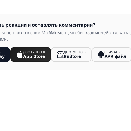
ть реакции и оставлять комментарии?
льное приложение МойМомент, чтобы взаимодействовать 
ими.
В
ДОСТУПНО В
ДОСТУПНО В
СКАЧАТЬ
ay
App Store
RuStore
APK файл