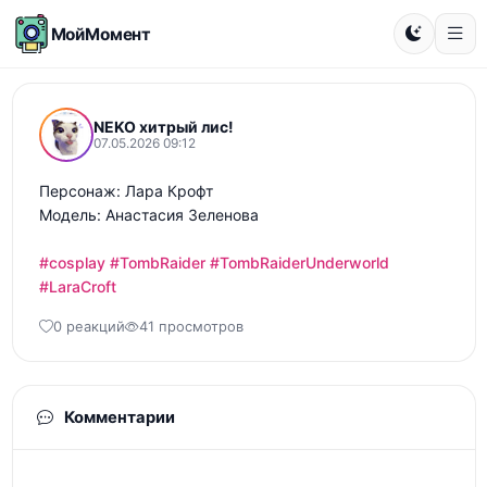
МойМомент
NEKO хитрый лис!
07.05.2026 09:12
Персонаж: Лара Крофт

Модель: Анастасия Зеленова 

#cosplay
#TombRaider
#TombRaiderUnderworld
#LaraCroft
0 реакций
41 просмотров
Комментарии