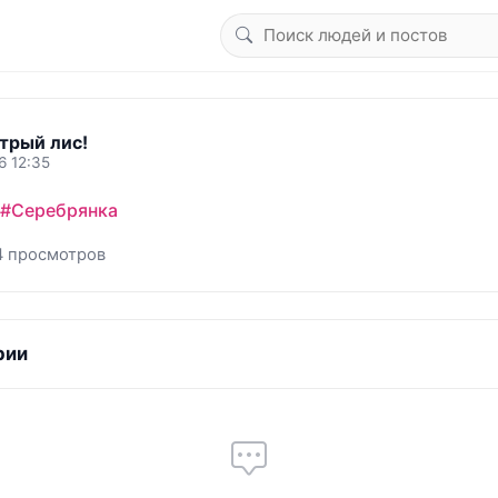
трый лис!
6 12:35
#Серебрянка
4 просмотров
рии