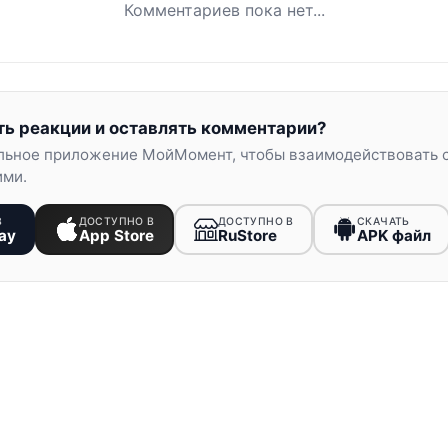
Комментариев пока нет...
ть реакции и оставлять комментарии?
льное приложение МойМомент, чтобы взаимодействовать 
ими.
В
ДОСТУПНО В
ДОСТУПНО В
СКАЧАТЬ
ay
App Store
RuStore
APK файл