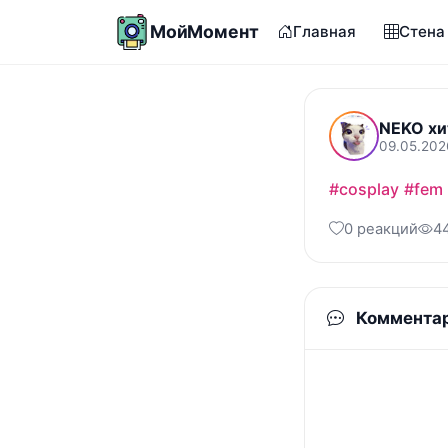
МойМомент
Главная
Стена
NEKO хи
09.05.202
#cosplay
#fem
0 реакций
4
Коммента