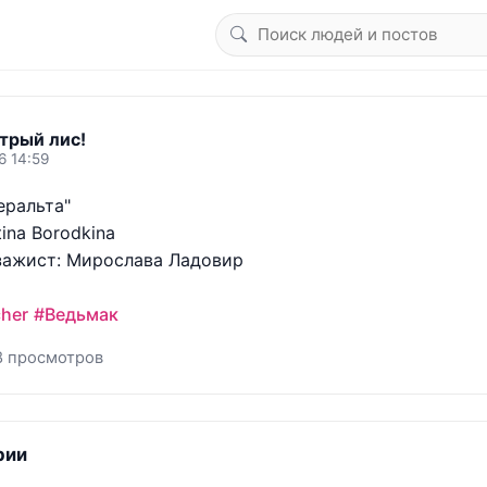
трый лис!
6 14:59
ральта" 

ina Borodkina 

зажист: Мирослава Ладовир

her
#Ведьмак
8 просмотров
рии