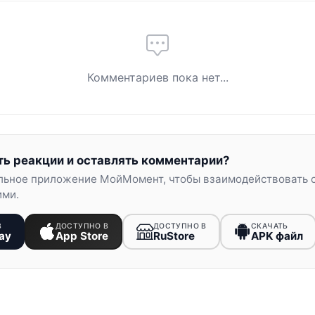
Комментариев пока нет...
ть реакции и оставлять комментарии?
льное приложение МойМомент, чтобы взаимодействовать 
ими.
В
ДОСТУПНО В
ДОСТУПНО В
СКАЧАТЬ
ay
App Store
RuStore
APK файл