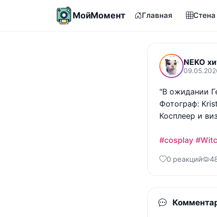
МойМомент
Главная
Стена
NEKO хи
09.05.202
"В ожидании Ге
Фотограф: Krist
Косплеер и ви
#cosplay
#Witc
0 реакций
4
Коммента