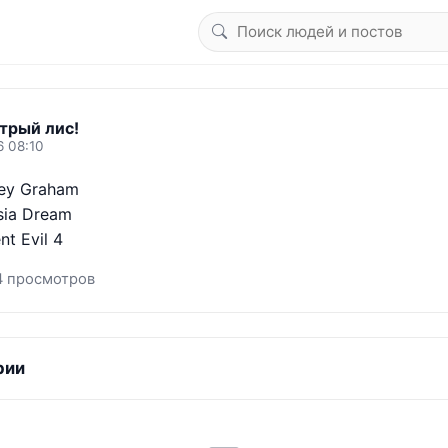
трый лис!
6 08:10
ey Graham

sia Dream

t Evil 4
4 просмотров
рии