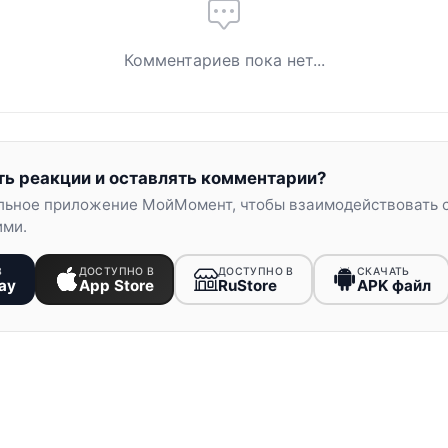
Комментариев пока нет...
ть реакции и оставлять комментарии?
льное приложение МойМомент, чтобы взаимодействовать 
ими.
В
ДОСТУПНО В
ДОСТУПНО В
СКАЧАТЬ
ay
App Store
RuStore
APK файл