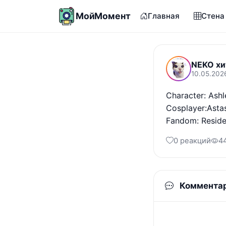
МойМомент
Главная
Стена
NEKO хи
10.05.202
Character: Ashl
Cosplayer:Asta
Fandom: Residen
0 реакций
4
Коммента