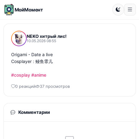
МойМомент
NEKO хитрый лис!
10.05.2026 08:55
Origami - Date a live 

Cosplayer : 鳗鱼霏儿 

#cosplay
#anime
0 реакций
37 просмотров
Комментарии