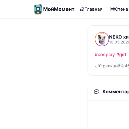
МойМомент
Главная
Стена
NEKO хи
10.05.202
#cosplay
#girl
0 реакций
4
Коммента