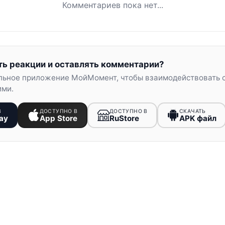
Комментариев пока нет...
ть реакции и оставлять комментарии?
льное приложение МойМомент, чтобы взаимодействовать 
ими.
В
ДОСТУПНО В
ДОСТУПНО В
СКАЧАТЬ
ay
App Store
RuStore
APK файл