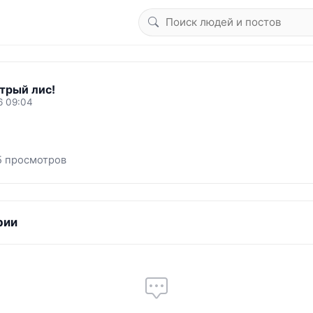
трый лис!
6 09:04
5 просмотров
рии