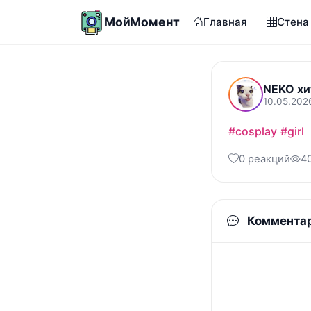
МойМомент
Главная
Стена
NEKO хи
10.05.202
#cosplay
#girl
0 реакций
4
Коммента