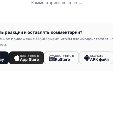
Комментариев пока нет...
ть реакции и оставлять комментарии?
льное приложение МойМомент, чтобы взаимодействовать 
ими.
В
ДОСТУПНО В
ДОСТУПНО В
СКАЧАТЬ
ay
App Store
RuStore
APK файл