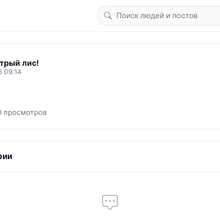
трый лис!
6 09:14
0 просмотров
рии