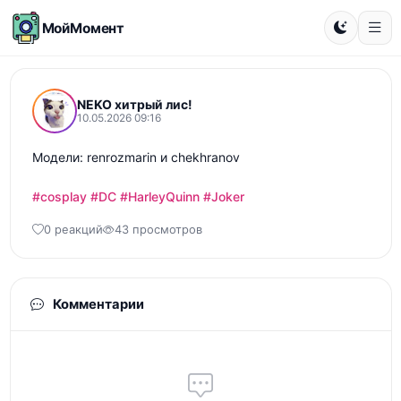
МойМомент
NEKO хитрый лис!
10.05.2026 09:16
Модели: renrozmarin и chekhranov

#cosplay
#DC
#HarleyQuinn
#Joker
0 реакций
43 просмотров
Комментарии