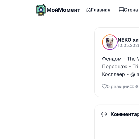
МойМомент
Главная
Стена
NEKO хи
10.05.202
Фендом - The W
Персонаж - Tris
Косплеер - @ m
0 реакций
3
Коммента