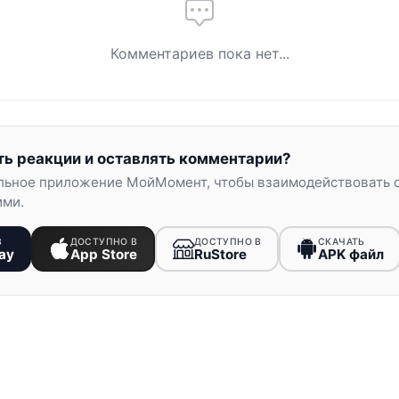
Комментариев пока нет...
ть реакции и оставлять комментарии?
льное приложение МойМомент, чтобы взаимодействовать 
ими.
В
ДОСТУПНО В
ДОСТУПНО В
СКАЧАТЬ
ay
App Store
RuStore
APK файл