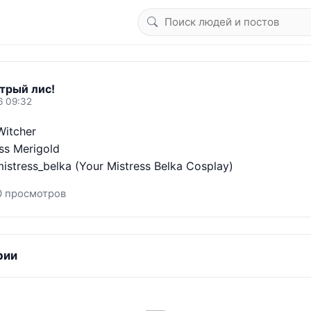
трый лис!
6 09:32
itcher 

s Merigold 

istress_belka (Your Mistress Belka Cosplay)
0 просмотров
рии