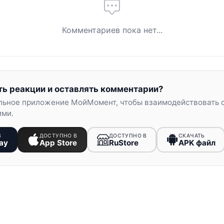
Комментариев пока нет...
ть реакции и оставлять комментарии?
льное приложение МойМомент, чтобы взаимодействовать 
ими.
В
ДОСТУПНО В
ДОСТУПНО В
СКАЧАТЬ
ay
App Store
RuStore
APK файл