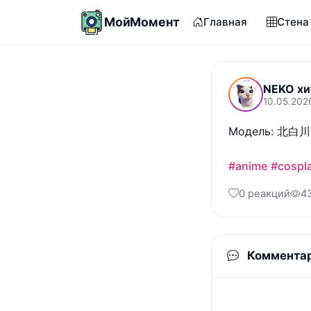
МойМомент
Главная
Стена
NEKO хи
10.05.202
Модель: 北白川
#anime
#cospl
0 реакций
4
Коммента