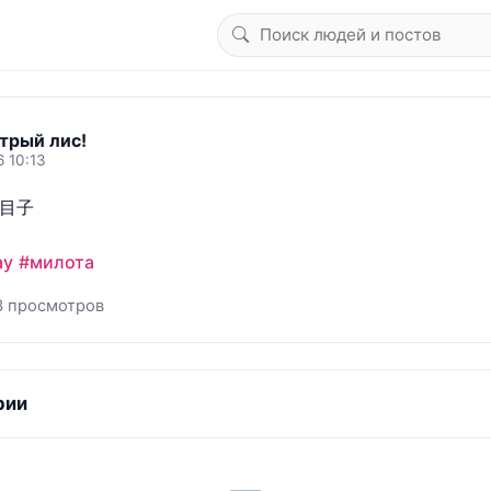
трый лис!
6 10:13
目子

ay
#милота
3 просмотров
рии