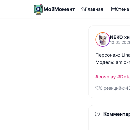
МойМомент
Главная
Стена
NEKO хи
10.05.202
Персонаж: Lina
Модель: amio-m
#cosplay
#Dot
0 реакций
4
Коммента