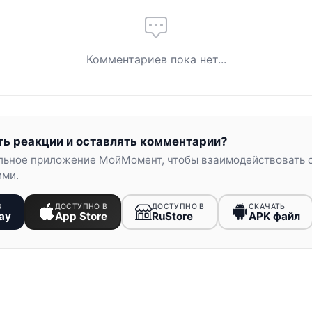
Комментариев пока нет...
ть реакции и оставлять комментарии?
льное приложение МойМомент, чтобы взаимодействовать 
ими.
В
ДОСТУПНО В
ДОСТУПНО В
СКАЧАТЬ
ay
App Store
RuStore
APK файл