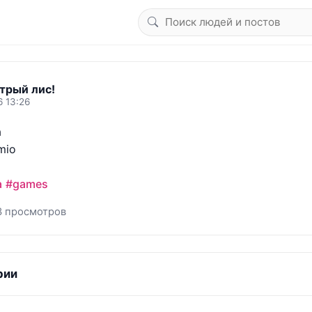
трый лис!
6 13:26


io

a
#games
3 просмотров
рии