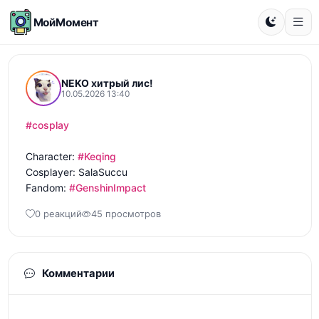
МойМомент
NEKO хитрый лис!
10.05.2026 13:40
#cosplay
Character: 
#Keqing
Cosplayer: SalaSuccu

Fandom: 
#GenshinImpact
0 реакций
45 просмотров
Комментарии