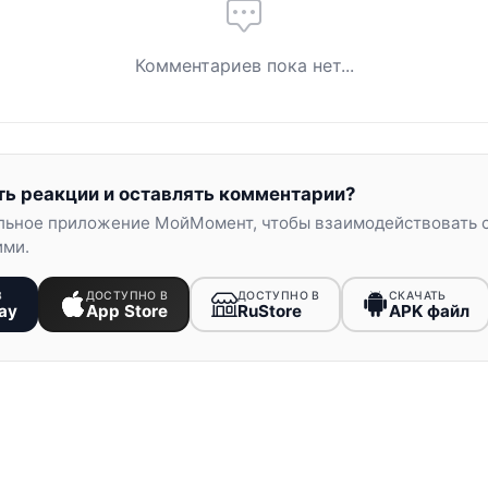
Комментариев пока нет...
ть реакции и оставлять комментарии?
льное приложение МойМомент, чтобы взаимодействовать 
ими.
В
ДОСТУПНО В
ДОСТУПНО В
СКАЧАТЬ
ay
App Store
RuStore
APK файл