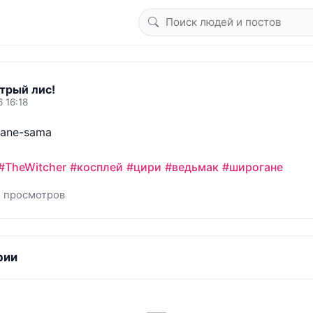
трый лис!
 16:18
ane-sama

#TheWitcher
#косплей
#цири
#ведьмак
#широгане
1 просмотров
рии