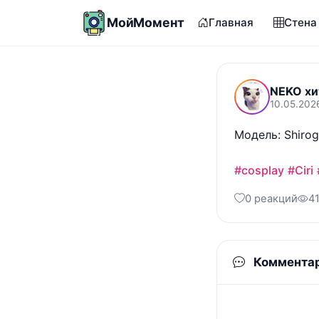
МойМомент
Главная
Стена
NEKO хи
10.05.2026
Модель: Shirog
#cosplay
#Ciri
0 реакций
4
Коммента