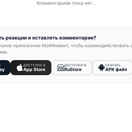
Комментариев пока нет...
ть реакции и оставлять комментарии?
льное приложение МойМомент, чтобы взаимодействовать 
ими.
В
ДОСТУПНО В
ДОСТУПНО В
СКАЧАТЬ
ay
App Store
RuStore
APK файл