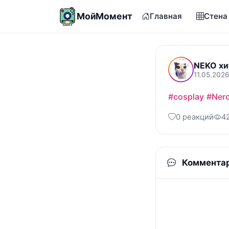
МойМомент
Главная
Стена
NEKO хи
11.05.2026
#cosplay
#Nero
0 реакций
4
Коммента