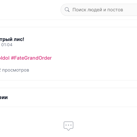
трый лис!
 01:04
Idol
#FateGrandOrder
2 просмотров
рии