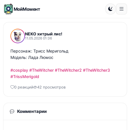
МойМомент
NEKO хитрый лис!
11.05.2026 01:36
Персонаж: Трисс Меригольд 

Модель: Лада Люмос 

#cosplay
#TheWitcher
#TheWitcher2
#TheWitcher3
#TrissMerigold
0 реакций
42 просмотров
Комментарии