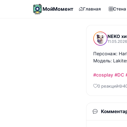
МойМомент
Главная
Стена
NEKO хи
11.05.2026
Персонаж: Harl
Модель: Lakites
#cosplay
#DC
0 реакций
4
Коммента