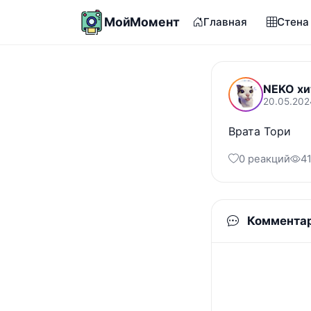
МойМомент
Главная
Стена
NEKO хи
20.05.202
Врата Тори
0 реакций
4
Коммента