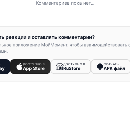
Комментариев пока нет...
ть реакции и оставлять комментарии?
льное приложение МойМомент, чтобы взаимодействовать 
ими.
В
ДОСТУПНО В
ДОСТУПНО В
СКАЧАТЬ
ay
App Store
RuStore
APK файл