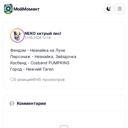
МойМомент
NEKO хитрый лис!
11.05.2026 12:18
Фендом - Незнайка на Луне 

Персонаж - Незнайка, Звёздочка 

Косбенд - Cosband PUMPKINS

Город - Нижний Тагил
0 реакций
45 просмотров
Комментарии