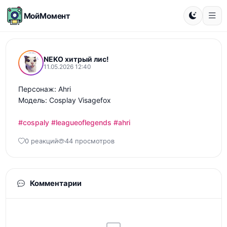
МойМомент
NEKO хитрый лис!
11.05.2026 12:40
Персонаж: Ahri

Модель: Cosplay Visagefox

#cospaly
#leagueoflegends
#ahri
0 реакций
44 просмотров
Комментарии