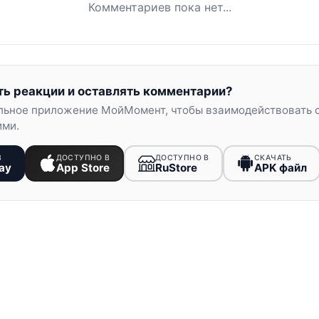
Комментариев пока нет...
ть реакции и оставлять комментарии?
льное приложение МойМомент, чтобы взаимодействовать 
ими.
В
ДОСТУПНО В
ДОСТУПНО В
СКАЧАТЬ
ay
App Store
RuStore
APK файл