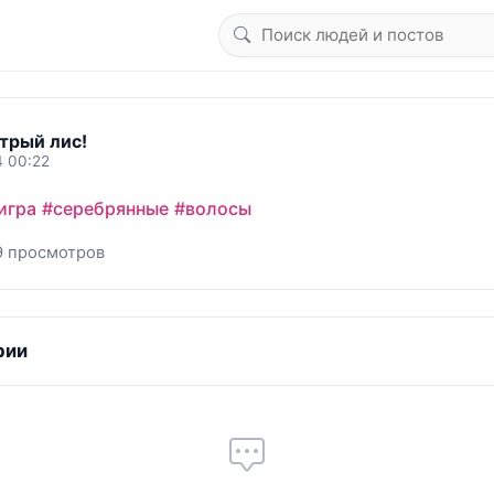
трый лис!
4 00:22
игра
#серебрянные
#волосы
9 просмотров
рии