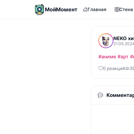
МойМомент
Главная
Стена
NEKO хи
21.05.202
#аниме
#арт
#
0 реакций
3
Коммента