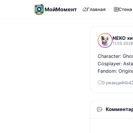
МойМомент
Главная
Стена
NEKO хи
11.05.2026
Character: Ghos
Cosplayer: Asta
Fandom: Origin
0 реакций
4
Коммента