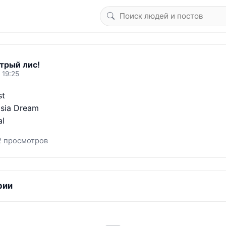
трый лис!
 19:25
t

sia Dream

al
2 просмотров
рии