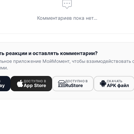
Комментариев пока нет...
ть реакции и оставлять комментарии?
льное приложение МойМомент, чтобы взаимодействовать 
ими.
В
ДОСТУПНО В
ДОСТУПНО В
СКАЧАТЬ
ay
App Store
RuStore
APK файл